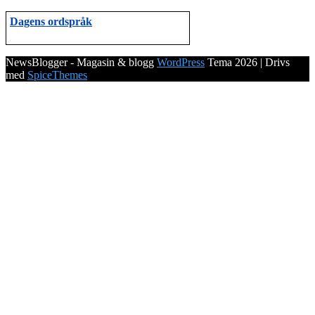
Dagens ordspråk
NewsBlogger - Magasin & blogg
WordPress
Tema 2026 | Drivs
med
SpiceThemes