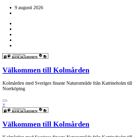
Hoppa
9 augusti 2026
till
innehåll
Välkommen till Kolmården
Kolmården med Sveriges finaste Naturområde från Katrineholm till
Norrköping
×
Välkommen till Kolmården