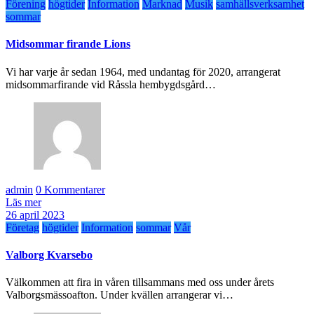
Förening
högtider
Information
Marknad
Musik
samhällsverksamhet
sommar
Midsommar firande Lions
Vi har varje år sedan 1964, med undantag för 2020, arrangerat
midsommarfirande vid Råssla hembygdsgård…
admin
0 Kommentarer
Läs mer
26 april 2023
Företag
högtider
Information
sommar
Vår
Valborg Kvarsebo
Välkommen att fira in våren tillsammans med oss under årets
Valborgsmässoafton. Under kvällen arrangerar vi…