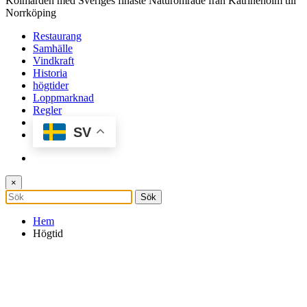
Kolmården med Sveriges finaste Naturområde från Katrineholm till
Norrköping
Restaurang
Samhälle
Vindkraft
Historia
högtider
Loppmarknad
Regler
SV
×
Hem
Högtid