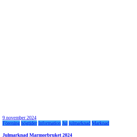
9 november 2024
Förening
högtider
Information
Jul
julmarknad
Marknad
Julmarknad Marmorbruket 2024