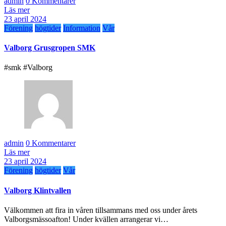
admin
0 Kommentarer
Läs mer
23 april 2024
Förening
högtider
Information
Vår
Valborg Grusgropen SMK
#smk #Valborg
admin
0 Kommentarer
Läs mer
23 april 2024
Förening
högtider
Vår
Valborg Klintvallen
Välkommen att fira in våren tillsammans med oss under årets
Valborgsmässoafton! Under kvällen arrangerar vi…