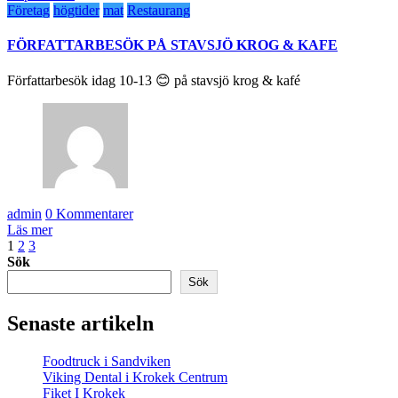
Företag
högtider
mat
Restaurang
FÖRFATTARBESÖK PÅ STAVSJÖ KROG & KAFE
Författarbesök idag 10-13 😊 på stavsjö krog & kafé
admin
0 Kommentarer
Läs mer
Sidnumrering
1
2
3
Sök
för
Sök
inlägg
Senaste artikeln
Foodtruck i Sandviken
Viking Dental i Krokek Centrum
Fiket I Krokek