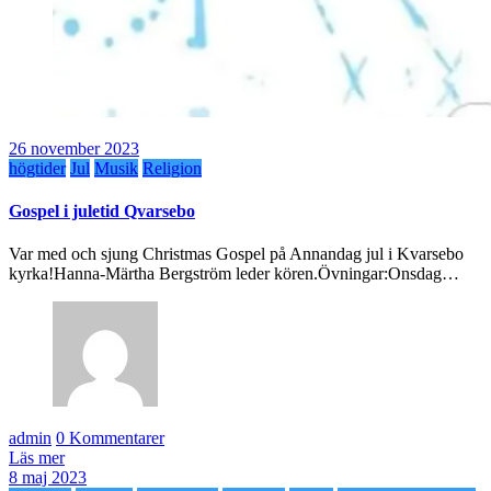
26 november 2023
högtider
Jul
Musik
Religion
Gospel i juletid Qvarsebo
Var med och sjung Christmas Gospel på Annandag jul i Kvarsebo
kyrka!Hanna-Märtha Bergström leder kören.Övningar:Onsdag…
admin
0 Kommentarer
Läs mer
8 maj 2023