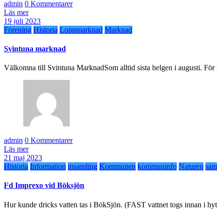
admin
0 Kommentarer
Läs mer
19 juli 2023
Förening
Historia
Loppmarknad
Marknad
Svintuna marknad
Välkomna till Svintuna MarknadSom alltid sista helgen i augusti. För
admin
0 Kommentarer
Läs mer
21 maj 2023
Historia
Information
insamling
Kommunen
kommuninfo
Naturen
sam
Fd Imprexo vid Böksjön
Hur kunde dricks vatten tas i BökSjön. (FAST vattnet togs innan i