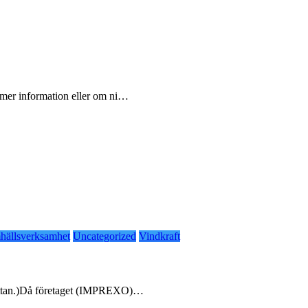
 mer information eller om ni…
hällsverksamhet
Uncategorized
Vindkraft
 hyttan.)Då företaget (IMPREXO)…