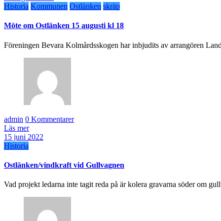
Historia
Kommunen
Ostlänken
skräp
Möte om Ostlänken 15 augusti kl 18
Föreningen Bevara Kolmårdsskogen har inbjudits av arrangören Lands
admin
0 Kommentarer
Läs mer
15 juni 2022
Historia
Ostlänken/vindkraft vid Gullvagnen
Vad projekt ledarna inte tagit reda på är kolera gravarna söder om gu