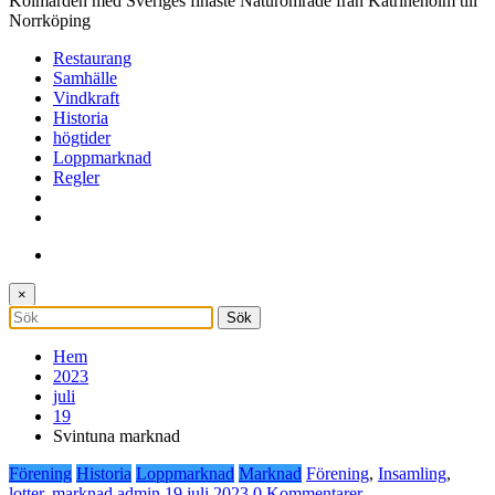
Kolmården med Sveriges finaste Naturområde från Katrineholm till
Norrköping
Restaurang
Samhälle
Vindkraft
Historia
högtider
Loppmarknad
Regler
×
Hem
2023
juli
19
Svintuna marknad
Förening
Historia
Loppmarknad
Marknad
Förening
,
Insamling
,
lotter
,
marknad
admin
19 juli 2023
0 Kommentarer