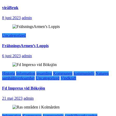
viråBruk
8 juni 2023
admin
Uncategorized
FrälsningsArmen’s Loppis
6 juni 2023
admin
Historia
Information
insamling
Kommunen
kommuninfo
Naturen
samhällsverksamhet
Uncategorized
Vindkraft
Fd Imprexo vid Böksjön
21 maj 2023
admin
Information
Kommunen
kommuninfo
samhällsverksamhet