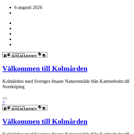
Hoppa
6 augusti 2026
till
innehåll
Välkommen till Kolmården
Kolmården med Sveriges finaste Naturområde från Katrineholm till
Norrköping
×
Välkommen till Kolmården