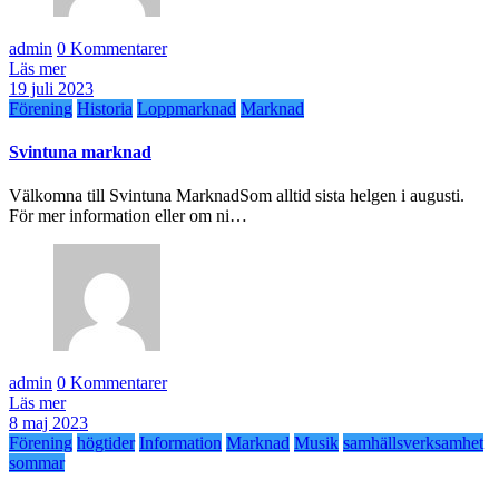
admin
0 Kommentarer
Läs mer
19 juli 2023
Förening
Historia
Loppmarknad
Marknad
Svintuna marknad
Välkomna till Svintuna MarknadSom alltid sista helgen i augusti.
För mer information eller om ni…
admin
0 Kommentarer
Läs mer
8 maj 2023
Förening
högtider
Information
Marknad
Musik
samhällsverksamhet
sommar