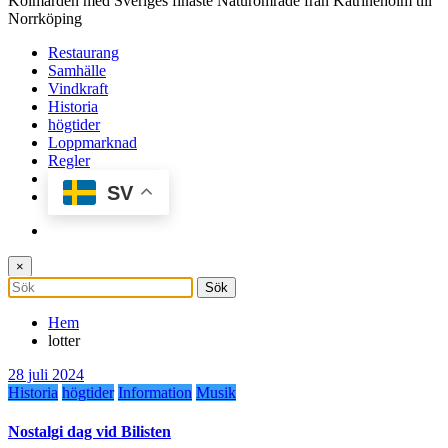
Kolmården med Sveriges finaste Naturområde från Katrineholm till
Norrköping
Restaurang
Samhälle
Vindkraft
Historia
högtider
Loppmarknad
Regler
SV
×
Hem
lotter
28 juli 2024
Historia
högtider
Information
Musik
Nostalgi dag vid Bilisten