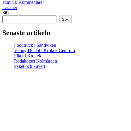
admin
0 Kommentarer
Läs mer
Sök
Sök
Senaste artikeln
Foodtruck i Sandviken
Viking Dental i Krokek Centrum
Fiket I Krokek
Rödakorset Kolmården
Paket och kuvert