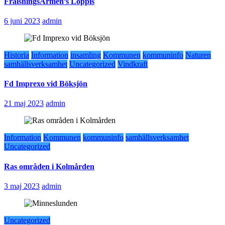
FrälsningsArmen’s Loppis
6 juni 2023
admin
Historia
Information
insamling
Kommunen
kommuninfo
Naturen
samhällsverksamhet
Uncategorized
Vindkraft
Fd Imprexo vid Böksjön
21 maj 2023
admin
Information
Kommunen
kommuninfo
samhällsverksamhet
Uncategorized
Ras områden i Kolmården
3 maj 2023
admin
Uncategorized