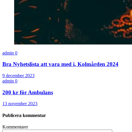
admin
0
Bra Nyhetslista att vara med i. Kolmården 2024
9 december 2023
admin
0
200 kr för Ambulans
13 november 2023
Publicera kommentar
Kommentarer