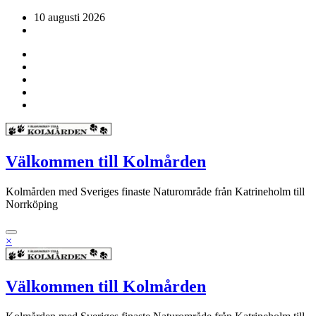
Hoppa
10 augusti 2026
till
innehåll
Välkommen till Kolmården
Kolmården med Sveriges finaste Naturområde från Katrineholm till
Norrköping
×
Välkommen till Kolmården