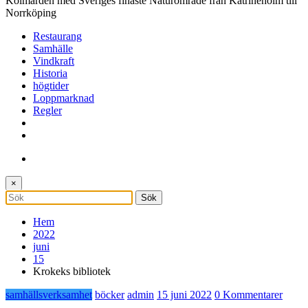
Kolmården med Sveriges finaste Naturområde från Katrineholm till
Norrköping
Restaurang
Samhälle
Vindkraft
Historia
högtider
Loppmarknad
Regler
×
Hem
2022
juni
15
Krokeks bibliotek
samhällsverksamhet
böcker
admin
15 juni 2022
0 Kommentarer