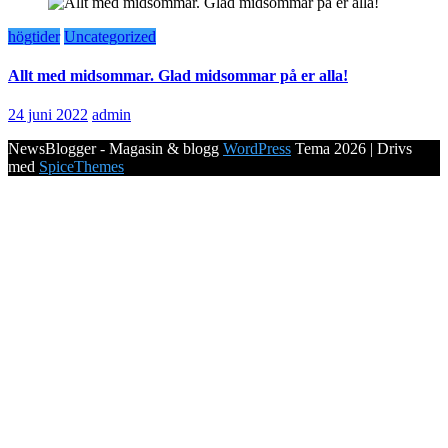
högtider
Uncategorized
Allt med midsommar. Glad midsommar på er alla!
24 juni 2022
admin
NewsBlogger - Magasin & blogg
WordPress
Tema 2026 | Drivs
med
SpiceThemes