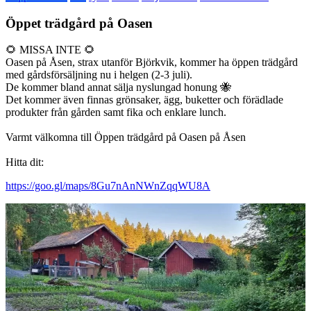
Öppet trädgård på Oasen
🌻 MISSA INTE 🌻
Oasen på Åsen, strax utanför Björkvik, kommer ha öppen trädgård
med gårdsförsäljning nu i helgen (2-3 juli).
De kommer bland annat sälja nyslungad honung 🐝
Det kommer även finnas grönsaker, ägg, buketter och förädlade
produkter från gården samt fika och enklare lunch.
Varmt välkomna till Öppen trädgård på Oasen på Åsen
Hitta dit:
https://goo.gl/maps/8Gu7nAnNWnZqqWU8A