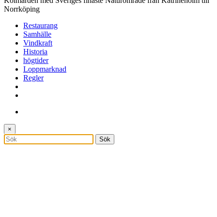
Kolmården med Sveriges finaste Naturområde från Katrineholm till
Norrköping
Restaurang
Samhälle
Vindkraft
Historia
högtider
Loppmarknad
Regler
×