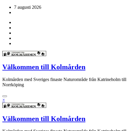
Hoppa
7 augusti 2026
till
innehåll
Välkommen till Kolmården
Kolmården med Sveriges finaste Naturområde från Katrineholm till
Norrköping
×
Välkommen till Kolmården