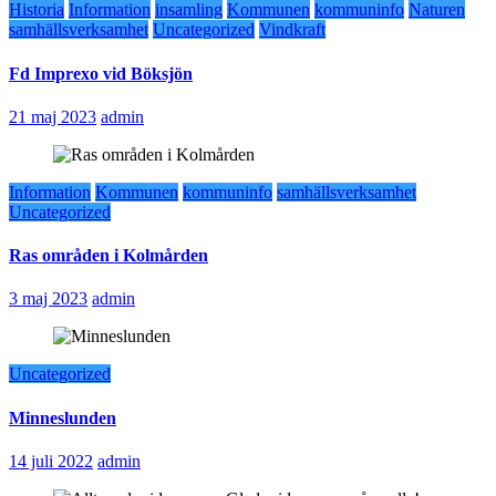
Historia
Information
insamling
Kommunen
kommuninfo
Naturen
samhällsverksamhet
Uncategorized
Vindkraft
Fd Imprexo vid Böksjön
21 maj 2023
admin
Information
Kommunen
kommuninfo
samhällsverksamhet
Uncategorized
Ras områden i Kolmården
3 maj 2023
admin
Uncategorized
Minneslunden
14 juli 2022
admin