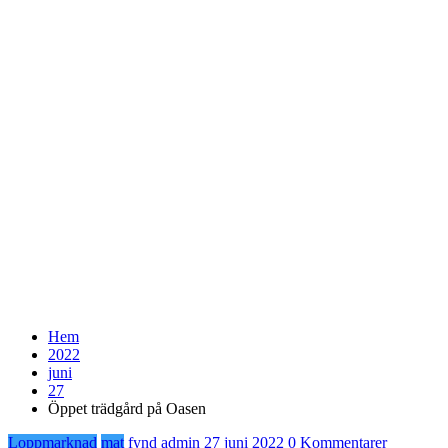
Hem
2022
juni
27
Öppet trädgård på Oasen
Loppmarknad
mat
fynd
admin
27 juni 2022
0 Kommentarer