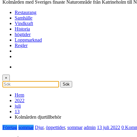
Kolmården med Sveriges finaste Naturområde från Katrineholm till 
Restaurang
Samhälle
Vindkraft
Historia
högtider
Loppmarknad
Regler
×
Hem
2022
juli
13
Kolmården djurtillbehör
Företag
sommar
Djur
,
öppettider
,
sommar
admin
13 juli 2022
0 Komm