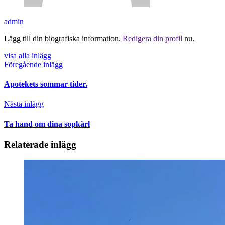
admin
Lägg till din biografiska information.
Redigera din profil
nu.
visa alla inlägg
Föregående inlägg
Apotekets sommar tider.
Nästa inlägg
Ta hand om dina sopkärl
Relaterade inlägg