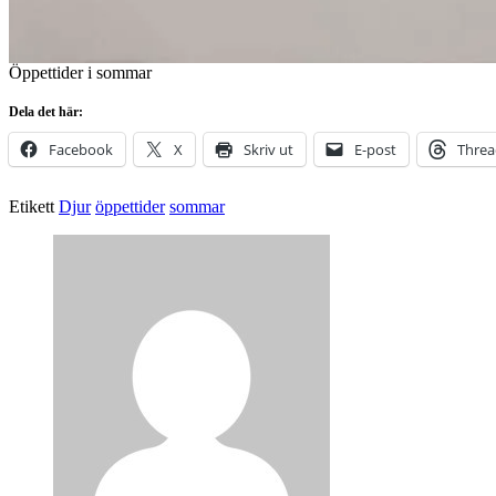
Öppettider i sommar
Dela det här:
Facebook
X
Skriv ut
E-post
Threa
Etikett
Djur
öppettider
sommar