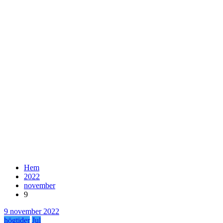
Hem
2022
november
9
9 november 2022
högtider
Jul