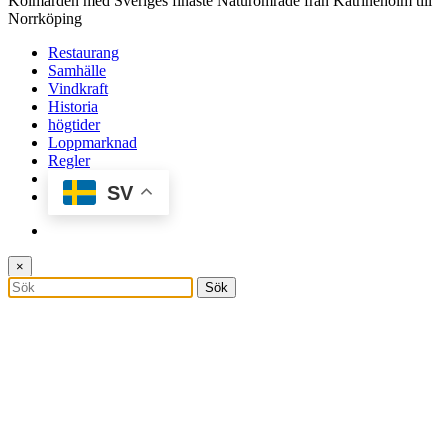
Kolmården med Sveriges finaste Naturområde från Katrineholm till
Norrköping
Restaurang
Samhälle
Vindkraft
Historia
högtider
Loppmarknad
Regler
SV
×