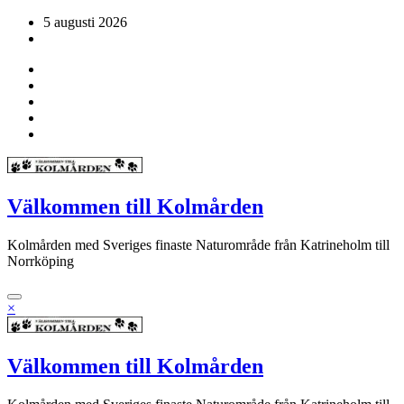
Hoppa
5 augusti 2026
till
innehåll
Välkommen till Kolmården
Kolmården med Sveriges finaste Naturområde från Katrineholm till
Norrköping
×
Välkommen till Kolmården