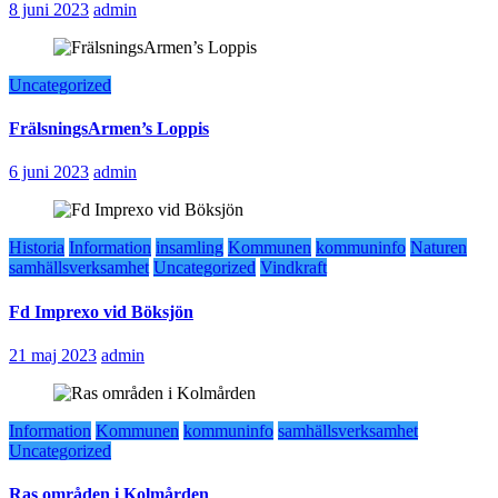
8 juni 2023
admin
Uncategorized
FrälsningsArmen’s Loppis
6 juni 2023
admin
Historia
Information
insamling
Kommunen
kommuninfo
Naturen
samhällsverksamhet
Uncategorized
Vindkraft
Fd Imprexo vid Böksjön
21 maj 2023
admin
Information
Kommunen
kommuninfo
samhällsverksamhet
Uncategorized
Ras områden i Kolmården