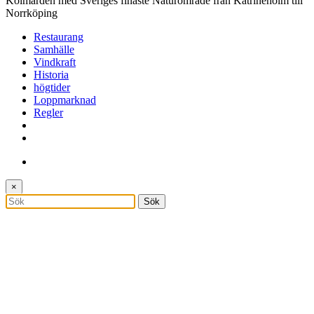
Kolmården med Sveriges finaste Naturområde från Katrineholm till
Norrköping
Restaurang
Samhälle
Vindkraft
Historia
högtider
Loppmarknad
Regler
×