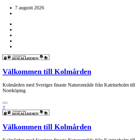
Hoppa
7 augusti 2026
till
innehåll
Välkommen till Kolmården
Kolmården med Sveriges finaste Naturområde från Katrineholm till
Norrköping
×
Välkommen till Kolmården