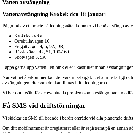
Vatten avstängning
Vattenavstängning Krokek den 18 januari
På grund av ett arbete på ledningsnätet kommer vi behöva stänga av va
Krokeks kyrka
Orrekullavägen 16
Fregattvägen 4, 6, 9A, 9B, 11
Råsslavägen 42, 51, 100-160
Skotvägen 5, 5A
Tappa gärna upp vatten i en hink eller i kastruller innan avstängningen
När vattnet återkommer kan det vara missfärgat. Det är inte farligt och 
avstängningen eftersom det kan finnas luft i ledningarna.
Vi ber om ursäkt för de eventuella problem som avstängningen medfö
Få SMS vid driftstörningar
Vi skickar ett SMS till boende i berört område vid alla planerade drif
Om ditt mobilnummer är oregistrerat eller är registrerat på en annan ad