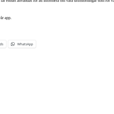
år enbart användas för att informera om våra driftstörningar som rör v
vår app.
ds
WhatsApp