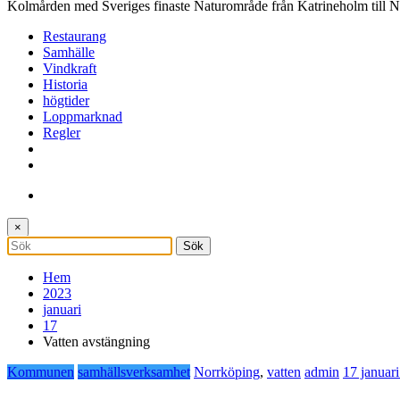
Kolmården med Sveriges finaste Naturområde från Katrineholm till 
Restaurang
Samhälle
Vindkraft
Historia
högtider
Loppmarknad
Regler
×
Hem
2023
januari
17
Vatten avstängning
Kommunen
samhällsverksamhet
Norrköping
,
vatten
admin
17 januar