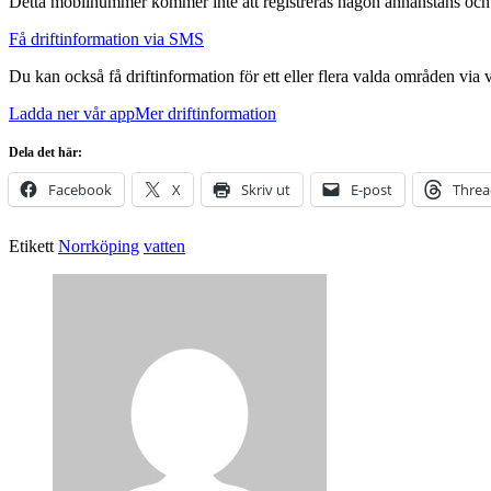
Detta mobilnummer kommer inte att registreras någon annanstans och f
Få driftinformation via SMS
Du kan också få driftinformation för ett eller flera valda områden via 
Ladda ner vår app
Mer driftinformation
Dela det här:
Facebook
X
Skriv ut
E-post
Threa
Etikett
Norrköping
vatten