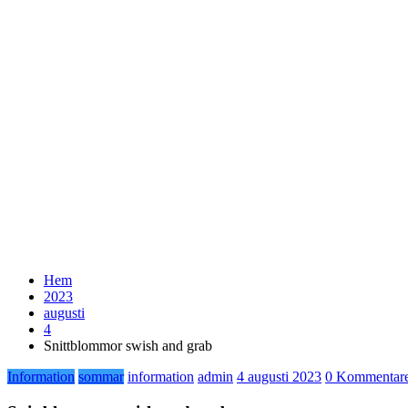
Hem
2023
augusti
4
Snittblommor swish and grab
Information
sommar
information
admin
4 augusti 2023
0 Kommentar