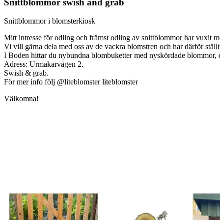
Snittblommor swish and grab
Snittblommor i blomsterkiosk
Mitt intresse för odling och främst odling av snittblommor har vuxit m
Vi vill gärna dela med oss av de vackra blomstren och har därför ställ
I Boden hittar du nybundna blombuketter med nyskördade blommor, dir
Adress: Urmakarvägen 2.
Swish & grab.
För mer info följ @liteblomster liteblomster
Välkomna!