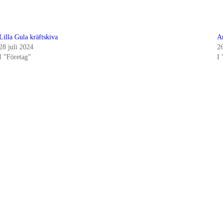
Lilla Gula kräftskiva
A
28 juli 2024
2
I ”Företag”
I