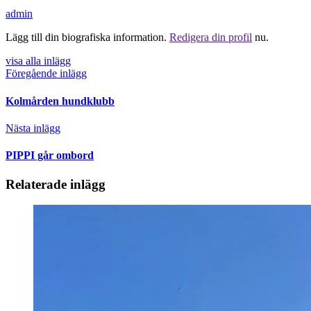
admin
Lägg till din biografiska information.
Redigera din profil
nu.
visa alla inlägg
Föregående inlägg
Kolmården hundklubb
Nästa inlägg
PIPPI går ombord
Relaterade inlägg