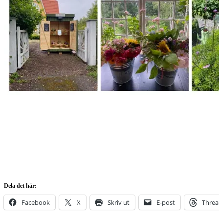
Dela det här:
Facebook
X
Skriv ut
E-post
Threa