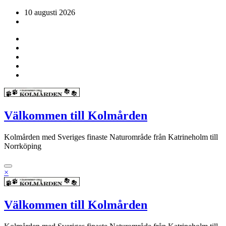
Hoppa
10 augusti 2026
till
innehåll
Välkommen till Kolmården
Kolmården med Sveriges finaste Naturområde från Katrineholm till
Norrköping
×
Välkommen till Kolmården