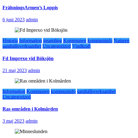
FrälsningsArmen’s Loppis
6 juni 2023
admin
Historia
Information
insamling
Kommunen
kommuninfo
Naturen
samhällsverksamhet
Uncategorized
Vindkraft
Fd Imprexo vid Böksjön
21 maj 2023
admin
Information
Kommunen
kommuninfo
samhällsverksamhet
Uncategorized
Ras områden i Kolmården
3 maj 2023
admin