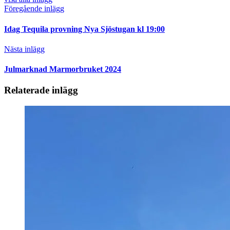
Föregående inlägg
Idag Tequila provning Nya Sjöstugan kl 19:00
Nästa inlägg
Julmarknad Marmorbruket 2024
Relaterade inlägg