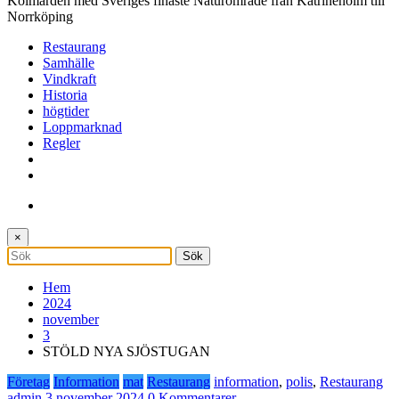
Kolmården med Sveriges finaste Naturområde från Katrineholm till
Norrköping
Restaurang
Samhälle
Vindkraft
Historia
högtider
Loppmarknad
Regler
×
Hem
2024
november
3
STÖLD NYA SJÖSTUGAN
Företag
Information
mat
Restaurang
information
,
polis
,
Restaurang
admin
3 november 2024
0 Kommentarer