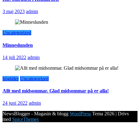
3 maj 2023
admin
Uncategorized
Minneslunden
14 juli 2022
admin
högtider
Uncategorized
Allt med midsommar. Glad midsommar på er alla!
24 juni 2022
admin
NewsBlogger - Magasin & blogg
WordPress
Tema 2026 | Drivs
med
SpiceThemes