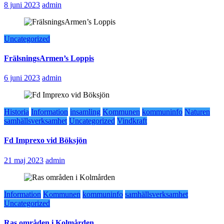
8 juni 2023
admin
Uncategorized
FrälsningsArmen’s Loppis
6 juni 2023
admin
Historia
Information
insamling
Kommunen
kommuninfo
Naturen
samhällsverksamhet
Uncategorized
Vindkraft
Fd Imprexo vid Böksjön
21 maj 2023
admin
Information
Kommunen
kommuninfo
samhällsverksamhet
Uncategorized
Ras områden i Kolmården