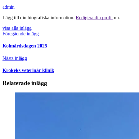
admin
Lägg till din biografiska information.
Redigera din profil
nu.
visa alla inlägg
Föregående inlägg
Kolmårdsdagen 2025
Nästa inlägg
Krokeks veterinär klinik
Relaterade inlägg