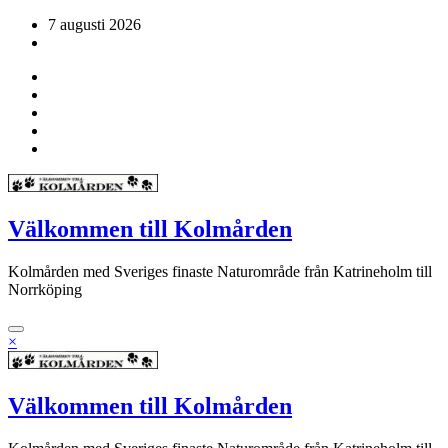
Hoppa
7 augusti 2026
till
innehåll
Välkommen till Kolmården
Kolmården med Sveriges finaste Naturområde från Katrineholm till
Norrköping
×
Välkommen till Kolmården