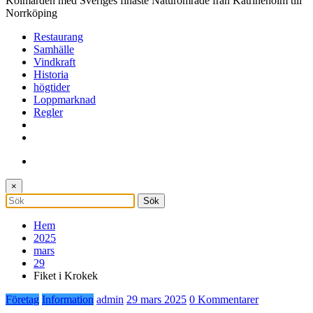
Kolmården med Sveriges finaste Naturområde från Katrineholm till
Norrköping
Restaurang
Samhälle
Vindkraft
Historia
högtider
Loppmarknad
Regler
×
Hem
2025
mars
29
Fiket i Krokek
Företag
Information
admin
29 mars 2025
0 Kommentarer