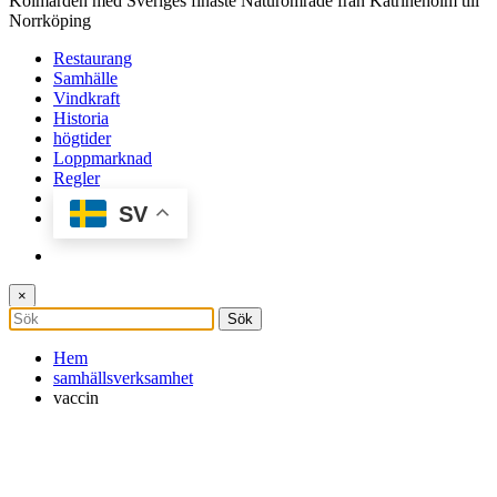
Kolmården med Sveriges finaste Naturområde från Katrineholm till
Norrköping
Restaurang
Samhälle
Vindkraft
Historia
högtider
Loppmarknad
Regler
SV
×
Hem
samhällsverksamhet
vaccin