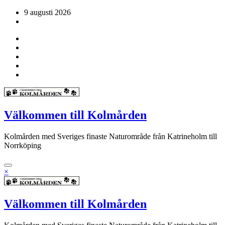
Hoppa
9 augusti 2026
till
innehåll
Välkommen till Kolmården
Kolmården med Sveriges finaste Naturområde från Katrineholm till
Norrköping
×
Välkommen till Kolmården