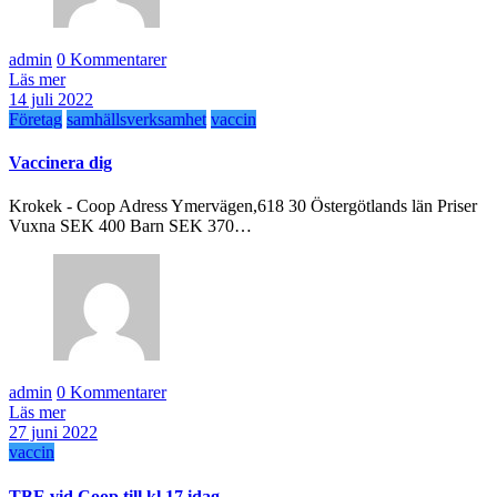
admin
0 Kommentarer
Läs mer
14 juli 2022
Företag
samhällsverksamhet
vaccin
Vaccinera dig
Krokek - Coop Adress Ymervägen,618 30 Östergötlands län Priser
Vuxna SEK 400 Barn SEK 370…
admin
0 Kommentarer
Läs mer
27 juni 2022
vaccin
TBE vid Coop till kl 17 idag