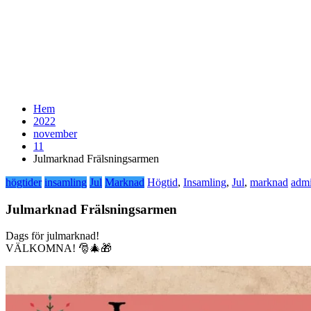
Hem
2022
november
11
Julmarknad Frälsningsarmen
högtider
insamling
Jul
Marknad
Högtid
,
Insamling
,
Jul
,
marknad
adm
Julmarknad Frälsningsarmen
Dags för julmarknad!
VÄLKOMNA! 🎅🎄🎁