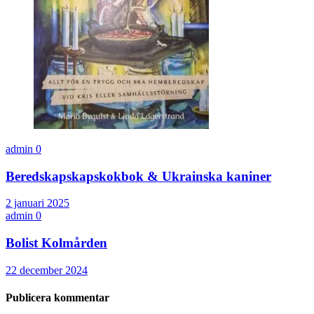
admin
0
Beredskapskapskokbok & Ukrainska kaniner
2 januari 2025
admin
0
Bolist Kolmården
22 december 2024
Publicera kommentar