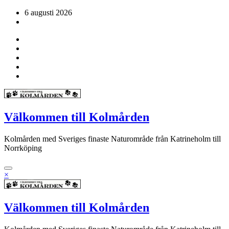
Hoppa
6 augusti 2026
till
innehåll
Välkommen till Kolmården
Kolmården med Sveriges finaste Naturområde från Katrineholm till
Norrköping
×
Välkommen till Kolmården