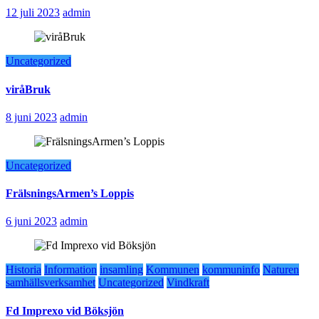
12 juli 2023
admin
Uncategorized
viråBruk
8 juni 2023
admin
Uncategorized
FrälsningsArmen’s Loppis
6 juni 2023
admin
Historia
Information
insamling
Kommunen
kommuninfo
Naturen
samhällsverksamhet
Uncategorized
Vindkraft
Fd Imprexo vid Böksjön