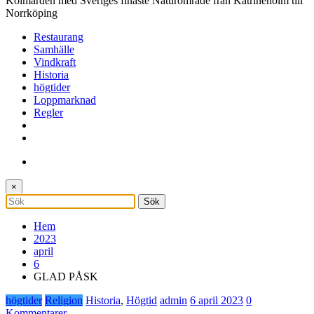
Kolmården med Sveriges finaste Naturområde från Katrineholm till
Norrköping
Restaurang
Samhälle
Vindkraft
Historia
högtider
Loppmarknad
Regler
×
Hem
2023
april
6
GLAD PÅSK
högtider
Religion
Historia
,
Högtid
admin
6 april 2023
0
Kommentarer